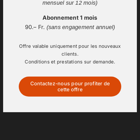
mensuel sur 12 mois)
Abonnement 1 mois
SUNSET GYM : LE FITNESS DE SMALL CITY
90.– Fr.
(sans engagement annuel)
UN FITNESS
Offre valable uniquement pour les nouveaux
POUR TOUS
clients.
Conditions et prestations sur demande.
OUVERT 24H SUR 24, 7 JOURS SUR 7
Contactez-nous pour profiter de
cette offre